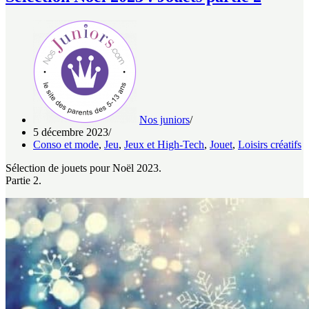
Nos juniors
5 décembre 2023
Conso et mode
,
Jeu
,
Jeux et High-Tech
,
Jouet
,
Loisirs créatifs
Sélection de jouets pour Noël 2023.
Partie 2.