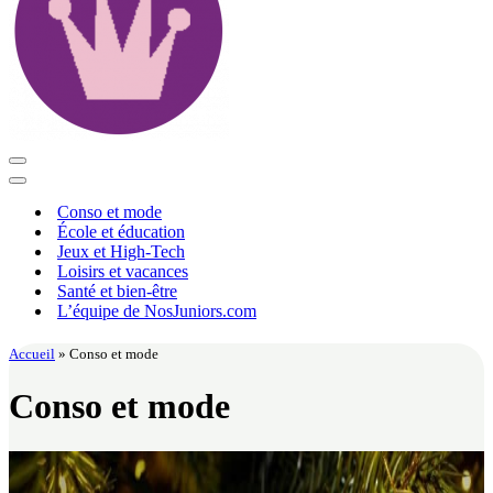
Menu
de
Menu
navigation
de
Conso et mode
navigation
École et éducation
Jeux et High-Tech
Loisirs et vacances
Santé et bien-être
L’équipe de NosJuniors.com
Accueil
»
Conso et mode
Conso et mode