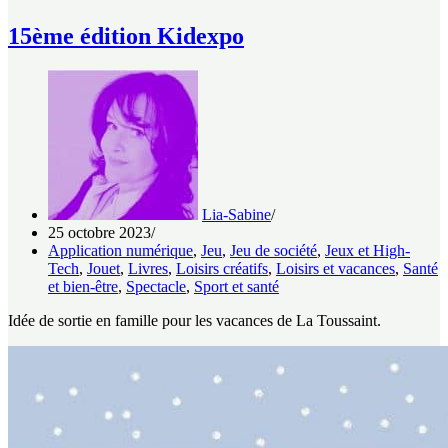
15ème édition Kidexpo
Lia-Sabine
25 octobre 2023
Application numérique
,
Jeu
,
Jeu de société
,
Jeux et High-
Tech
,
Jouet
,
Livres
,
Loisirs créatifs
,
Loisirs et vacances
,
Santé
et bien-être
,
Spectacle
,
Sport et santé
Idée de sortie en famille pour les vacances de La Toussaint.