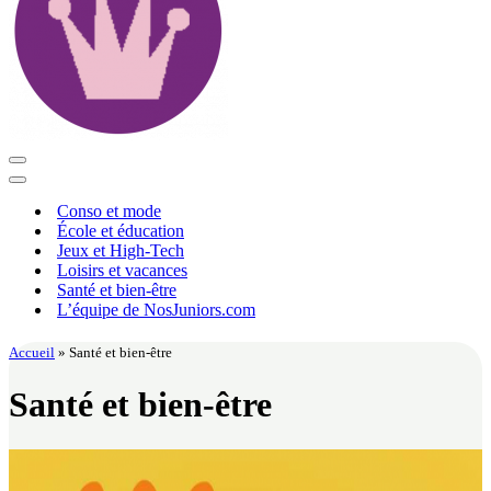
Menu
de
Menu
navigation
de
Conso et mode
navigation
École et éducation
Jeux et High-Tech
Loisirs et vacances
Santé et bien-être
L’équipe de NosJuniors.com
Accueil
»
Santé et bien-être
Santé et bien-être