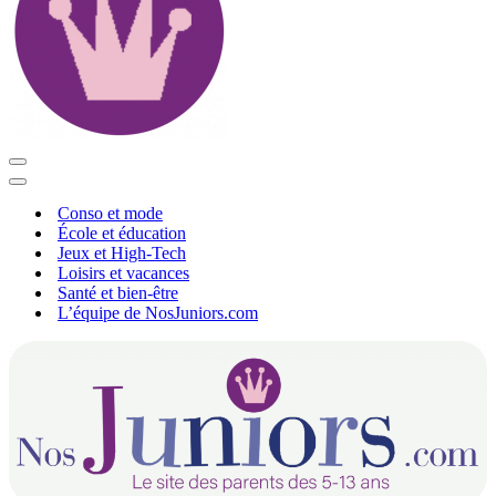
Menu
de
Menu
navigation
de
Conso et mode
navigation
École et éducation
Jeux et High-Tech
Loisirs et vacances
Santé et bien-être
L’équipe de NosJuniors.com