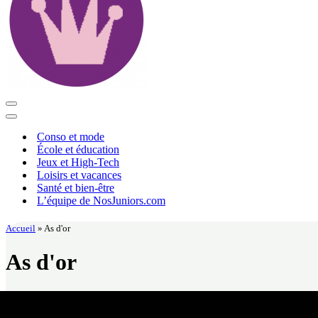
Menu
de
Menu
navigation
de
Conso et mode
navigation
École et éducation
Jeux et High-Tech
Loisirs et vacances
Santé et bien-être
L’équipe de NosJuniors.com
Accueil
»
As d'or
As d'or