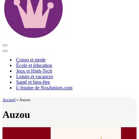
Menu
de
Menu
navigation
de
Conso et mode
navigation
École et éducation
Jeux et High-Tech
Loisirs et vacances
Santé et bien-être
L’équipe de NosJuniors.com
Accueil
»
Auzou
Auzou