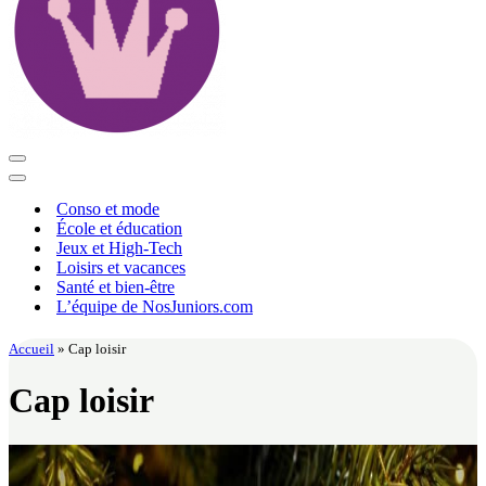
Menu
de
Menu
navigation
de
Conso et mode
navigation
École et éducation
Jeux et High-Tech
Loisirs et vacances
Santé et bien-être
L’équipe de NosJuniors.com
Accueil
»
Cap loisir
Cap loisir