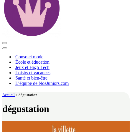
Menu
de
Menu
navigation
de
Conso et mode
navigation
École et éducation
Jeux et High-Tech
Loisirs et vacances
Santé et bien-être
L’équipe de NosJuniors.com
Accueil
»
dégustation
dégustation