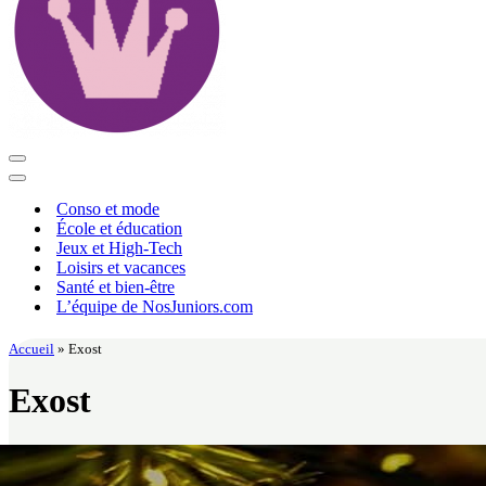
Menu
de
Menu
navigation
de
Conso et mode
navigation
École et éducation
Jeux et High-Tech
Loisirs et vacances
Santé et bien-être
L’équipe de NosJuniors.com
Accueil
»
Exost
Exost