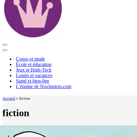
Menu
de
Menu
navigation
de
Conso et mode
navigation
École et éducation
Jeux et High-Tech
Loisirs et vacances
Santé et bien-être
L’équipe de NosJuniors.com
Accueil
»
fiction
fiction