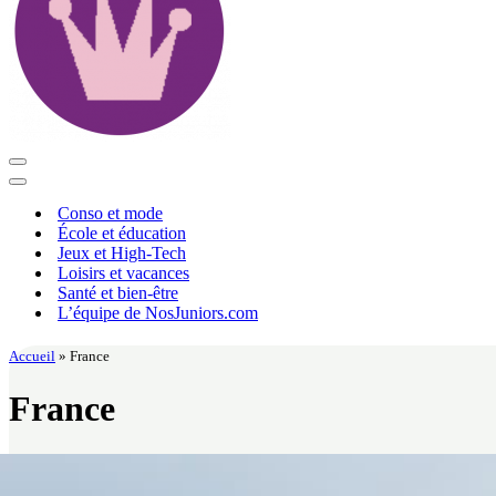
Menu
de
Menu
navigation
de
Conso et mode
navigation
École et éducation
Jeux et High-Tech
Loisirs et vacances
Santé et bien-être
L’équipe de NosJuniors.com
Accueil
»
France
France