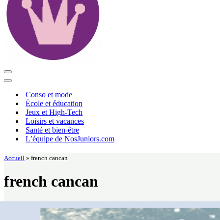
Menu
de
Menu
navigation
de
Conso et mode
navigation
École et éducation
Jeux et High-Tech
Loisirs et vacances
Santé et bien-être
L’équipe de NosJuniors.com
Accueil
»
french cancan
french cancan