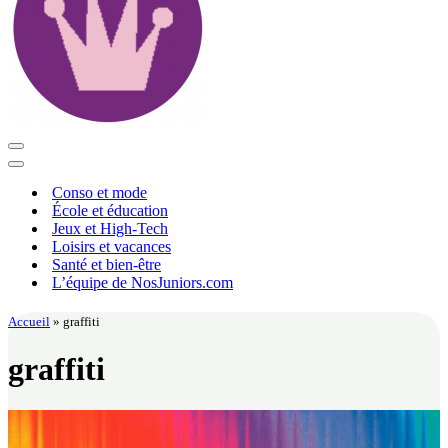
Menu
de
Menu
navigation
de
Conso et mode
navigation
École et éducation
Jeux et High-Tech
Loisirs et vacances
Santé et bien-être
L’équipe de NosJuniors.com
Accueil
»
graffiti
graffiti