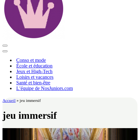
Menu
de
Menu
navigation
de
Conso et mode
navigation
École et éducation
Jeux et High-Tech
Loisirs et vacances
Santé et bien-être
L’équipe de NosJuniors.com
Accueil
»
jeu immersif
jeu immersif