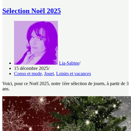
Sélection Noël 2025
Lia-Sabine
15 décembre 2025
Conso et mode
,
Jouet
,
Loisirs et vacances
Voici, pour ce Noël 2025, notre 1ère sélection de jouets, à partir de 3
ans.