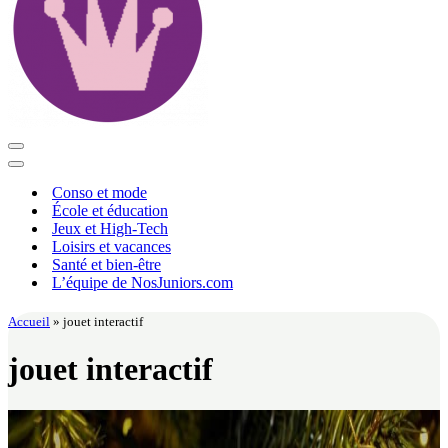
Menu
de
Menu
navigation
de
Conso et mode
navigation
École et éducation
Jeux et High-Tech
Loisirs et vacances
Santé et bien-être
L’équipe de NosJuniors.com
Accueil
»
jouet interactif
jouet interactif