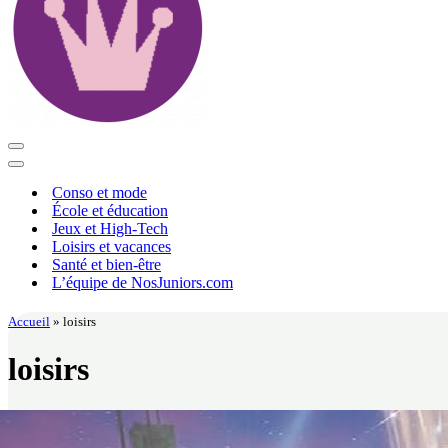
Menu
de
Menu
navigation
de
Conso et mode
navigation
École et éducation
Jeux et High-Tech
Loisirs et vacances
Santé et bien-être
L’équipe de NosJuniors.com
Accueil
»
loisirs
loisirs