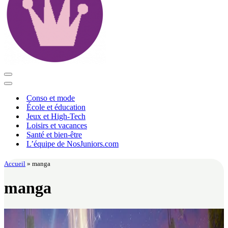
Menu
de
Menu
navigation
de
Conso et mode
navigation
École et éducation
Jeux et High-Tech
Loisirs et vacances
Santé et bien-être
L’équipe de NosJuniors.com
Accueil
»
manga
manga