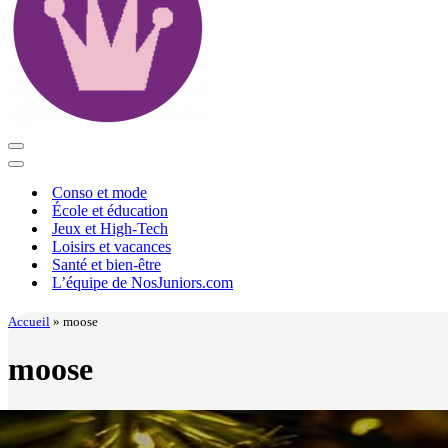
Menu
de
Menu
navigation
de
Conso et mode
navigation
École et éducation
Jeux et High-Tech
Loisirs et vacances
Santé et bien-être
L’équipe de NosJuniors.com
Accueil
»
moose
moose