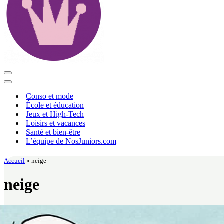
Menu
de
Menu
navigation
de
Conso et mode
navigation
École et éducation
Jeux et High-Tech
Loisirs et vacances
Santé et bien-être
L’équipe de NosJuniors.com
Accueil
»
neige
neige