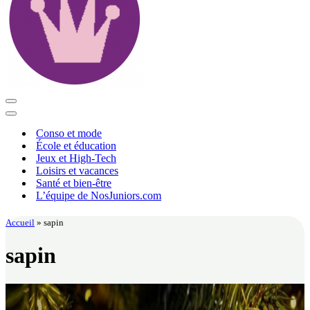
Menu
de
Menu
navigation
de
Conso et mode
navigation
École et éducation
Jeux et High-Tech
Loisirs et vacances
Santé et bien-être
L’équipe de NosJuniors.com
Accueil
»
sapin
sapin