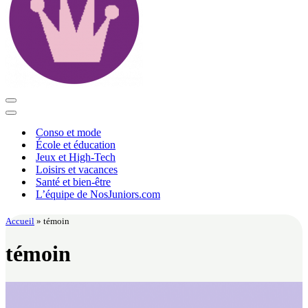
Menu
de
Menu
navigation
de
Conso et mode
navigation
École et éducation
Jeux et High-Tech
Loisirs et vacances
Santé et bien-être
L’équipe de NosJuniors.com
Accueil
»
témoin
témoin