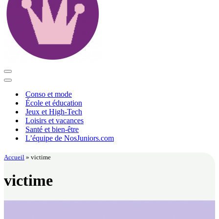
Menu
de
Menu
navigation
de
Conso et mode
navigation
École et éducation
Jeux et High-Tech
Loisirs et vacances
Santé et bien-être
L’équipe de NosJuniors.com
Accueil
»
victime
victime