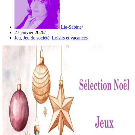
Lia-Sabine
27 janvier 2026
Jeu
,
Jeu de société
,
Loisirs et vacances