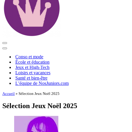
Menu
de
Menu
navigation
de
Conso et mode
navigation
École et éducation
Jeux et High-Tech
Loisirs et vacances
Santé et bien-être
L’équipe de NosJuniors.com
Accueil
»
Sélection Jeux Noël 2025
Sélection Jeux Noël 2025