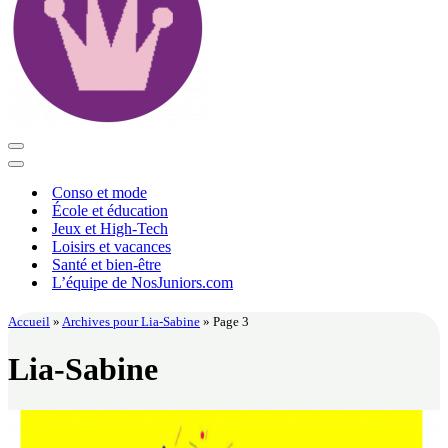
Menu
de
Menu
navigation
de
Conso et mode
navigation
École et éducation
Jeux et High-Tech
Loisirs et vacances
Santé et bien-être
L’équipe de NosJuniors.com
Accueil
»
Archives pour Lia-Sabine
»
Page 3
Lia-Sabine