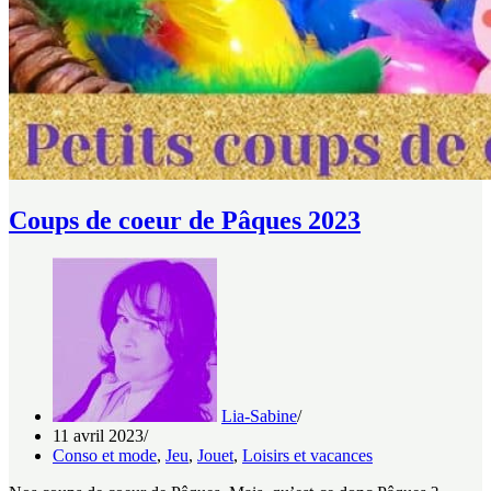
Coups de coeur de Pâques 2023
Lia-Sabine
11 avril 2023
Conso et mode
,
Jeu
,
Jouet
,
Loisirs et vacances