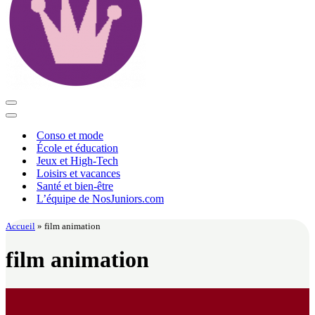
Menu
de
Menu
navigation
de
Conso et mode
navigation
École et éducation
Jeux et High-Tech
Loisirs et vacances
Santé et bien-être
L’équipe de NosJuniors.com
Accueil
»
film animation
film animation