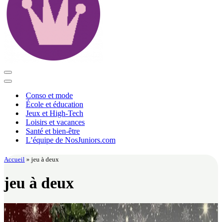
Menu
de
Menu
navigation
de
Conso et mode
navigation
École et éducation
Jeux et High-Tech
Loisirs et vacances
Santé et bien-être
L’équipe de NosJuniors.com
Accueil
»
jeu à deux
jeu à deux