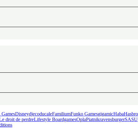
l Games
Disney
djeco
ducale
Familium
Funko Games
gigamic
Haba
Hasbro
Le droit de perdre
Lifestyle Boardgames
Opla
Piatnik
ravensburger
SASU
ditions