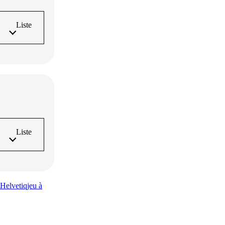
Liste
Liste
Helvetiq
jeu à