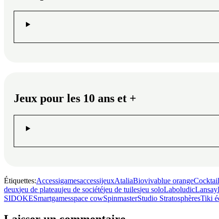
Jeux pour les 10 ans et +
Étiquettes:
Accessigames
accessijeux
Atalia
Bioviva
blue orange
Cocktai
deux
jeu de plateau
jeu de société
jeu de tuiles
jeu solo
Laboludic
Lansay
SIDOKE
Smartgames
space cow
Spinmaster
Studio Stratosphères
Tiki é
Laisser un commentaire