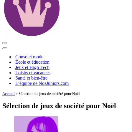
Menu
de
Menu
navigation
de
Conso et mode
navigation
École et éducation
Jeux et High-Tech
Loisirs et vacances
Santé et bien-être
L’équipe de NosJuniors.com
Accueil
»
Sélection de jeux de société pour Noël
Sélection de jeux de société pour Noël