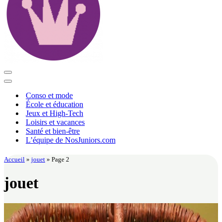
Menu
de
Menu
navigation
de
Conso et mode
navigation
École et éducation
Jeux et High-Tech
Loisirs et vacances
Santé et bien-être
L’équipe de NosJuniors.com
Accueil
»
jouet
»
Page 2
jouet