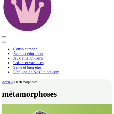
Menu
de
Menu
navigation
de
Conso et mode
navigation
École et éducation
Jeux et High-Tech
Loisirs et vacances
Santé et bien-être
L’équipe de NosJuniors.com
Accueil
»
métamorphoses
métamorphoses