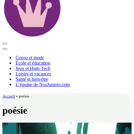
Menu
de
Menu
navigation
de
Conso et mode
navigation
École et éducation
Jeux et High-Tech
Loisirs et vacances
Santé et bien-être
L’équipe de NosJuniors.com
Accueil
»
poésie
poésie