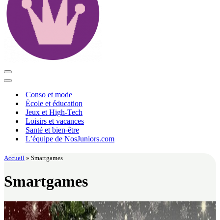
Menu
de
Menu
navigation
de
Conso et mode
navigation
École et éducation
Jeux et High-Tech
Loisirs et vacances
Santé et bien-être
L’équipe de NosJuniors.com
Accueil
»
Smartgames
Smartgames