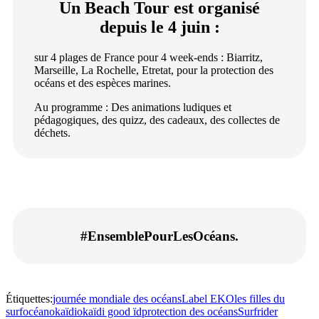
Un Beach Tour est organisé
depuis le 4 juin :
sur 4 plages de France pour 4 week-ends : Biarritz,
Marseille, La Rochelle, Etretat, pour la protection des
océans et des espèces marines.
Au programme : Des animations ludiques et
pédagogiques, des quizz, des cadeaux, des collectes de
déchets.
#EnsemblePourLesOcéans.
Étiquettes:
journée mondiale des océans
Label EKO
les filles du
surf
océan
okaïdi
okaïdi good ïd
protection des océans
Surfrider