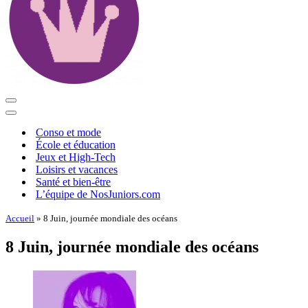
Menu
de
Menu
navigation
de
Conso et mode
navigation
École et éducation
Jeux et High-Tech
Loisirs et vacances
Santé et bien-être
L’équipe de NosJuniors.com
Accueil
»
8 Juin, journée mondiale des océans
8 Juin, journée mondiale des océans