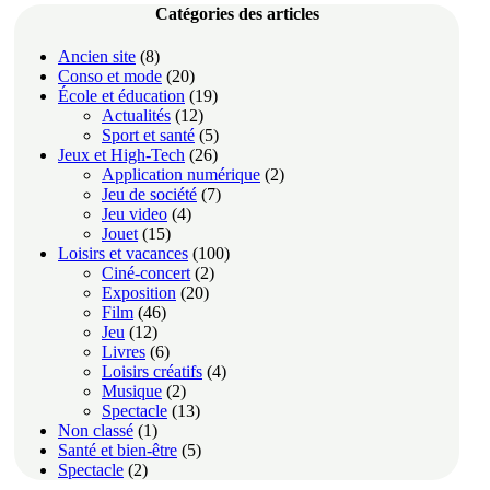
Catégories des articles
Ancien site
(8)
Conso et mode
(20)
École et éducation
(19)
Actualités
(12)
Sport et santé
(5)
Jeux et High-Tech
(26)
Application numérique
(2)
Jeu de société
(7)
Jeu video
(4)
Jouet
(15)
Loisirs et vacances
(100)
Ciné-concert
(2)
Exposition
(20)
Film
(46)
Jeu
(12)
Livres
(6)
Loisirs créatifs
(4)
Musique
(2)
Spectacle
(13)
Non classé
(1)
Santé et bien-être
(5)
Spectacle
(2)