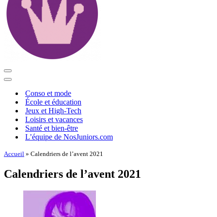
Menu
de
Menu
navigation
de
Conso et mode
navigation
École et éducation
Jeux et High-Tech
Loisirs et vacances
Santé et bien-être
L’équipe de NosJuniors.com
Accueil
»
Calendriers de l’avent 2021
Calendriers de l’avent 2021