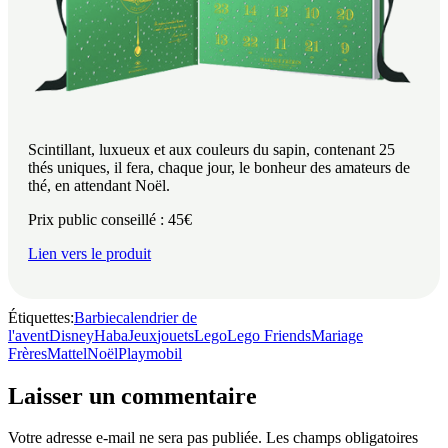
Scintillant, luxueux et aux couleurs du sapin, contenant 25
thés uniques, il fera, chaque jour, le bonheur des amateurs de
thé, en attendant Noël.
Prix public conseillé : 45€
Lien vers le produit
Étiquettes:
Barbie
calendrier de
l'avent
Disney
Haba
Jeux
jouets
Lego
Lego Friends
Mariage
Frères
Mattel
Noël
Playmobil
Laisser un commentaire
Votre adresse e-mail ne sera pas publiée.
Les champs obligatoires