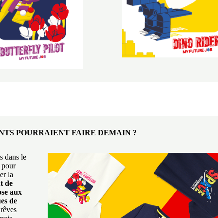
NTS
POURRAIENT FAIRE DEMAIN ?
s dans le
r pour
er la
nt de
ose
aux
ues de
 rêves