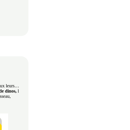
 aux leurs…
de dinos,
l
sseau,