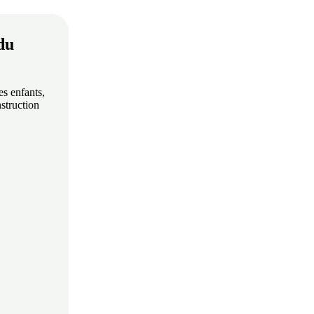
du
es enfants,
nstruction