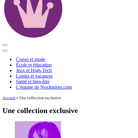
Menu
de
Menu
navigation
de
Conso et mode
navigation
École et éducation
Jeux et High-Tech
Loisirs et vacances
Santé et bien-être
L’équipe de NosJuniors.com
Accueil
»
Une collection exclusive
Une collection exclusive