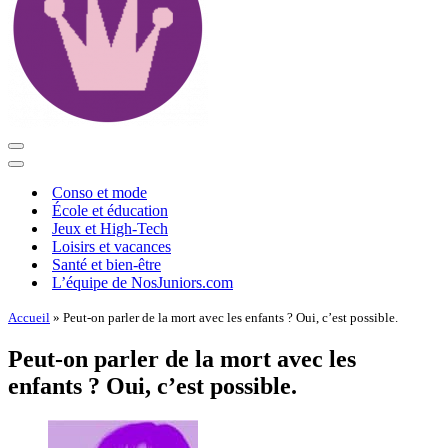
Menu
de
Menu
navigation
de
Conso et mode
navigation
École et éducation
Jeux et High-Tech
Loisirs et vacances
Santé et bien-être
L’équipe de NosJuniors.com
Accueil
»
Peut-on parler de la mort avec les enfants ? Oui, c’est possible.
Peut-on parler de la mort avec les
enfants ? Oui, c’est possible.