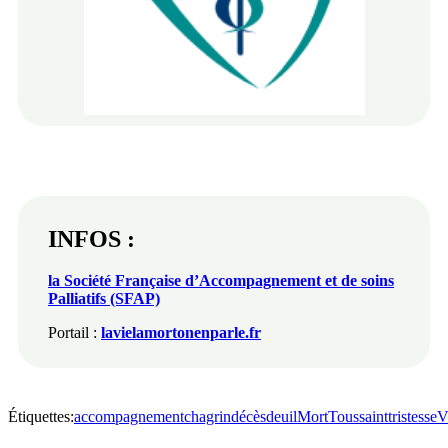
INFOS :
la Société Française d’Accompagnement et de soins
Palliatifs (SFAP)
Portail :
lavielamortonenparle.fr
Étiquettes:
accompagnement
chagrin
décès
deuil
Mort
Toussaint
tristesse
V