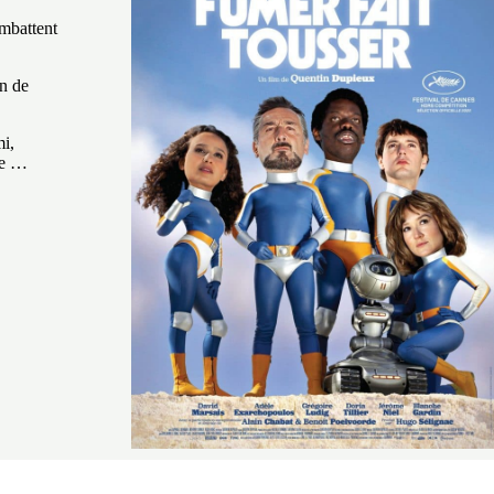
ombattent
in de
mi,
re …