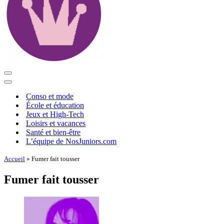
Menu
de
Menu
navigation
de
Conso et mode
navigation
École et éducation
Jeux et High-Tech
Loisirs et vacances
Santé et bien-être
L’équipe de NosJuniors.com
Accueil
»
Fumer fait tousser
Fumer fait tousser