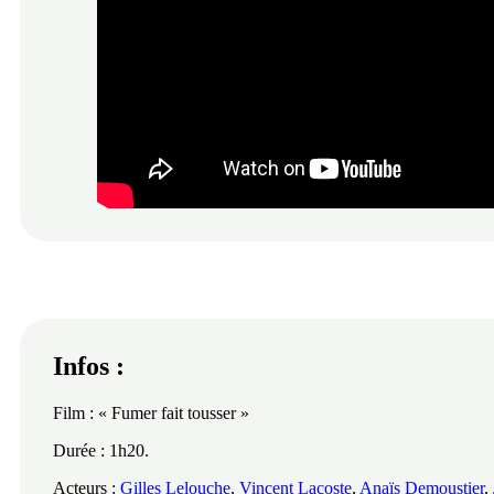
Infos :
Film : « Fumer fait tousser »
Durée : 1h20.
Acteurs :
Gilles Lelouche
,
Vincent Lacoste
,
Anaïs Demoustier
,