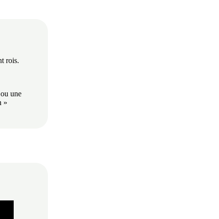
t rois.
( ou une
h »