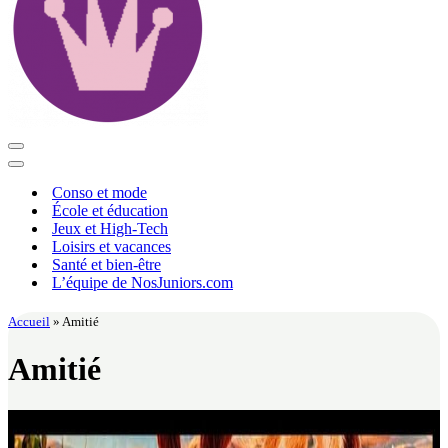
Menu
de
Menu
navigation
de
Conso et mode
navigation
École et éducation
Jeux et High-Tech
Loisirs et vacances
Santé et bien-être
L’équipe de NosJuniors.com
Accueil
»
Amitié
Amitié