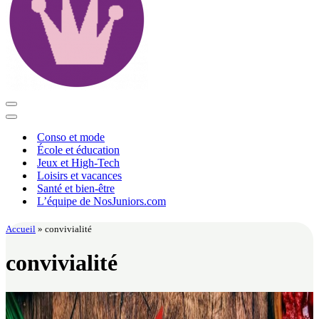
Menu
de
Menu
navigation
de
Conso et mode
navigation
École et éducation
Jeux et High-Tech
Loisirs et vacances
Santé et bien-être
L’équipe de NosJuniors.com
Accueil
»
convivialité
convivialité